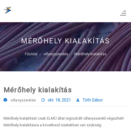
MÉRŐHELY KIALAKÍTÁS
Főoldal
villanyszerelés
Mérőhely kialakítás
Mérőhely kialakítás
okt. 18, 2021
Tóth Gábor
villanyszerelés
Mérőhely kialakítást csak ELMÜ által regisztrált villanyszerelő végezheti!
Mérőhely kialakításra a következő esetekben van szükség: