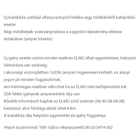
Új kialakítás, például villanyoszlopról leállás vagy földkábelről betáplálás
esetén
Régi mérőhelyek szabványosítása a nagyobb teljesítmény elérése
érdekében (amper bővítés)
Új igény esetén szinte minden esetben ELMÜ általi egyeztetésre, helyszíni
felmérésre van szükség.
Lakossági viszonylatban 1x32A (amper) ingyenesen kérhető, ez alanyi
jogon jár minden fogyasztónak,
ami különleges esetben változhat ha az ELMÜ hálózatfejlesztést kér.
32A feletti igénynek amperenkénti díja van.
Bővebb információt kaphat az ELMÜ zöld számán (06-40-38-38-38)
keresztül, ahol felvilágosítást lehet kérni.
A kialakítás díja helyszíni egyeztetés és igény függvénye.
Hívjon bizalommal: Tóth Gábor villanyszerelő 06-20-3474-552